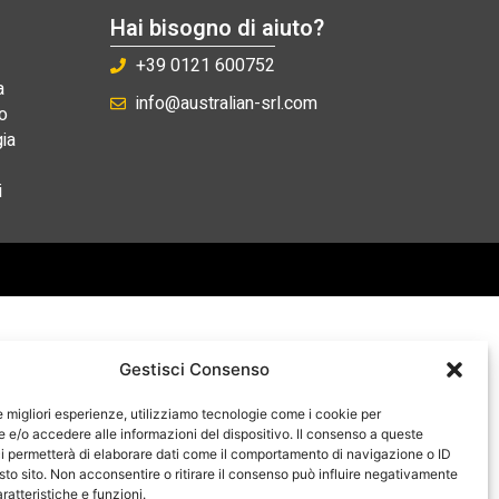
Hai bisogno di aiuto?
+39 0121 600752
a
info@australian-srl.com
o
ia
i
Gestisci Consenso
le migliori esperienze, utilizziamo tecnologie come i cookie per
e/o accedere alle informazioni del dispositivo. Il consenso a queste
i permetterà di elaborare dati come il comportamento di navigazione o ID
sto sito. Non acconsentire o ritirare il consenso può influire negativamente
ratteristiche e funzioni.