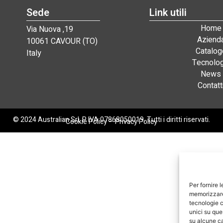
Sede
Link utili
Home
Via Nuova ,19
Aziend
10061 CAVOUR (TO)
Catalog
Italy
Tecnolog
News
Contatt
© 2024 Australian Srl. P. IVA 07868050019. Tutti i diritti riservati.
Cookie Policy
–
Privacy Policy
Per fornire 
memorizzare 
tecnologie c
unici su que
su alcune ca