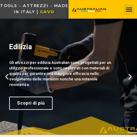
TOOLS - ATTREZZI - MADE
IN ITALY |
C
A
V
O
U
R
-
T
O
Giardinaggio
Gli attrezzi per il giardinaggio Australian sono progettati
tenendo in considerazione le necessità degli utilizzatori
e, tramite l’utilizzo di tecnologie innovative e materiali
tecnici, permettono di effettuare lavori in modo facile e
veloce.
Scopri di più