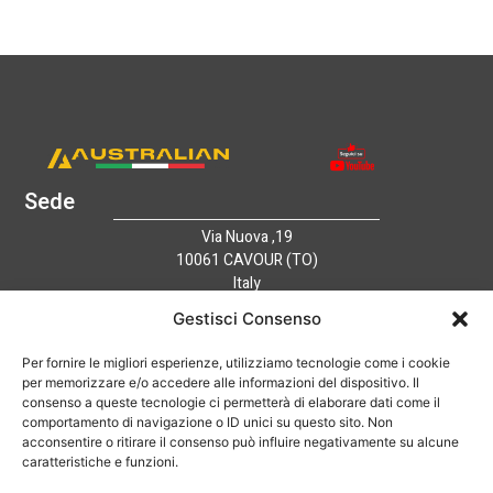
Sede
Via Nuova ,19
10061 CAVOUR (TO)
Italy
Link utili
Gestisci Consenso
Home
Azienda
Per fornire le migliori esperienze, utilizziamo tecnologie come i cookie
per memorizzare e/o accedere alle informazioni del dispositivo. Il
Catalogo
consenso a queste tecnologie ci permetterà di elaborare dati come il
Tecnologia
comportamento di navigazione o ID unici su questo sito. Non
News
acconsentire o ritirare il consenso può influire negativamente su alcune
caratteristiche e funzioni.
Contatti
Hai bisogno di aiuto?