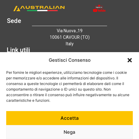
Sede
Via Nuova ,19
10061 CAVOUR (TO)
Italy
Link utili
Home
Gestisci Consenso
Azienda
Per fornire le migliori esperienze, utilizziamo tecnologie come i cookie
Catalogo
per memorizzare e/o accedere alle informazioni del dispositivo. Il
Tecnologia
consenso a queste tecnologie ci permetterà di elaborare dati come il
News
comportamento di navigazione o ID unici su questo sito. Non
Contatti
acconsentire o ritirare il consenso può influire negativamente su alcune
Hai bisogno di aiuto?
caratteristiche e funzioni.
+39 0121 600752
Accetta
info@australian-srl.com
Nega