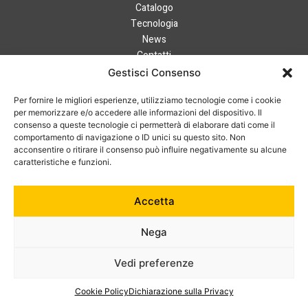
Catalogo
Tecnologia
News
Contatti
Hai bisogno di aiuto?
Gestisci Consenso
+39 0121 600752
Per fornire le migliori esperienze, utilizziamo tecnologie come i cookie
info@australian-srl.com
per memorizzare e/o accedere alle informazioni del dispositivo. Il
consenso a queste tecnologie ci permetterà di elaborare dati come il
comportamento di navigazione o ID unici su questo sito. Non
acconsentire o ritirare il consenso può influire negativamente su alcune
caratteristiche e funzioni.
© 2024 Australian Srl. P. IVA 07868050019. Tutti i diritti riservati.
Cookie Policy
–
Privacy Policy
Accetta
Nega
Vedi preferenze
Cookie Policy
Dichiarazione sulla Privacy