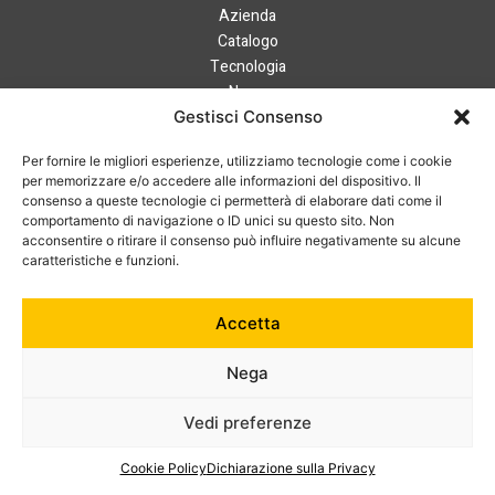
Azienda
Catalogo
Tecnologia
News
Contatti
Gestisci Consenso
Hai bisogno di aiuto?
Per fornire le migliori esperienze, utilizziamo tecnologie come i cookie
+39 0121 600752
per memorizzare e/o accedere alle informazioni del dispositivo. Il
consenso a queste tecnologie ci permetterà di elaborare dati come il
info@australian-srl.com
comportamento di navigazione o ID unici su questo sito. Non
acconsentire o ritirare il consenso può influire negativamente su alcune
caratteristiche e funzioni.
© 2024 Australian Srl. P. IVA 07868050019. Tutti i diritti riservati.
Cookie Policy
–
Privacy Policy
Accetta
Nega
Vedi preferenze
Cookie Policy
Dichiarazione sulla Privacy