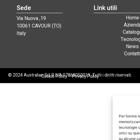
Sede
Link utili
Home
Via Nuova ,19
Aziend
10061 CAVOUR (TO)
Catalog
Italy
Tecnolog
News
Contatt
© 2024 Australian Srl. P. IVA 07868050019. Tutti i diritti riservati.
Cookie Policy
–
Privacy Policy
Per fornire 
memorizzare 
tecnologie c
unici su que
su alcune ca