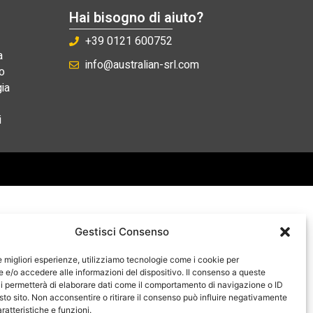
Hai bisogno di aiuto?
+39 0121 600752
a
info@australian-srl.com
o
ia
i
Gestisci Consenso
le migliori esperienze, utilizziamo tecnologie come i cookie per
e/o accedere alle informazioni del dispositivo. Il consenso a queste
i permetterà di elaborare dati come il comportamento di navigazione o ID
sto sito. Non acconsentire o ritirare il consenso può influire negativamente
ratteristiche e funzioni.