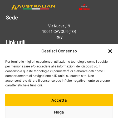
Sede
Via Nuova ,19
10061 CAVOUR (TO)
Italy
Link utili
Home
Gestisci Consenso
Azienda
Per fornire le migliori esperienze, utilizziamo tecnologie come i cookie
Catalogo
per memorizzare e/o accedere alle informazioni del dispositivo. Il
Tecnologia
consenso a queste tecnologie ci permetterà di elaborare dati come il
News
comportamento di navigazione o ID unici su questo sito. Non
Contatti
acconsentire o ritirare il consenso può influire negativamente su alcune
Hai bisogno di aiuto?
caratteristiche e funzioni.
+39 0121 600752
Accetta
info@australian-srl.com
Nega