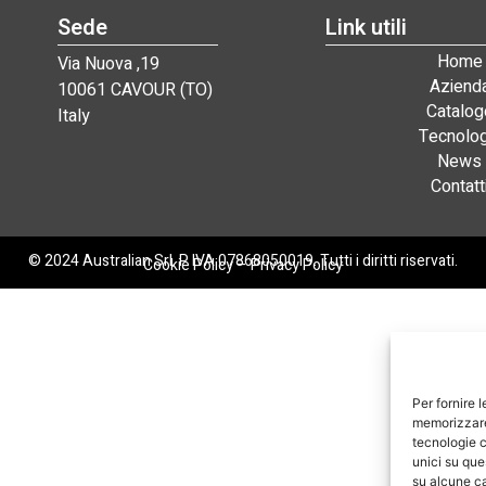
Sede
Link utili
Home
Via Nuova ,19
Aziend
10061 CAVOUR (TO)
Catalog
Italy
Tecnolog
News
Contatt
© 2024 Australian Srl. P. IVA 07868050019. Tutti i diritti riservati.
Cookie Policy
–
Privacy Policy
Per fornire 
memorizzare 
tecnologie c
unici su que
su alcune ca