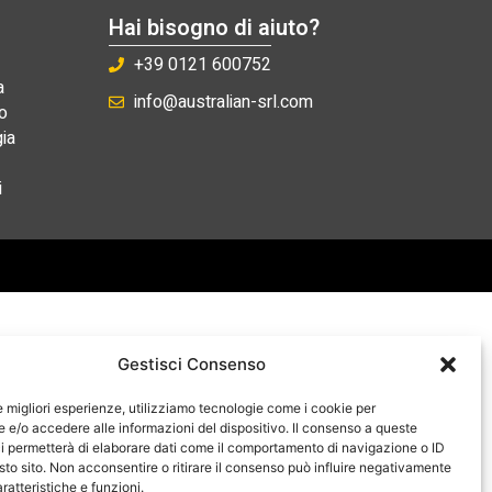
Hai bisogno di aiuto?
+39 0121 600752
a
info@australian-srl.com
o
ia
i
Gestisci Consenso
le migliori esperienze, utilizziamo tecnologie come i cookie per
e/o accedere alle informazioni del dispositivo. Il consenso a queste
i permetterà di elaborare dati come il comportamento di navigazione o ID
sto sito. Non acconsentire o ritirare il consenso può influire negativamente
ratteristiche e funzioni.