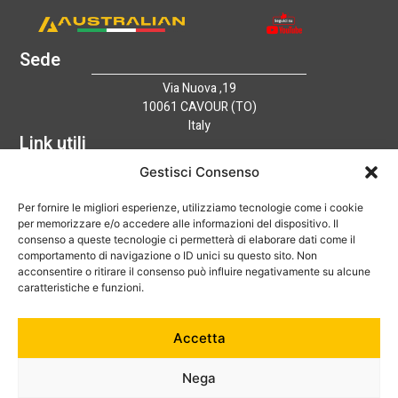
Sede
Via Nuova ,19
10061 CAVOUR (TO)
Italy
Link utili
Home
Gestisci Consenso
Azienda
Per fornire le migliori esperienze, utilizziamo tecnologie come i cookie
Catalogo
per memorizzare e/o accedere alle informazioni del dispositivo. Il
Tecnologia
consenso a queste tecnologie ci permetterà di elaborare dati come il
News
comportamento di navigazione o ID unici su questo sito. Non
Contatti
acconsentire o ritirare il consenso può influire negativamente su alcune
Hai bisogno di aiuto?
caratteristiche e funzioni.
+39 0121 600752
Accetta
info@australian-srl.com
Nega