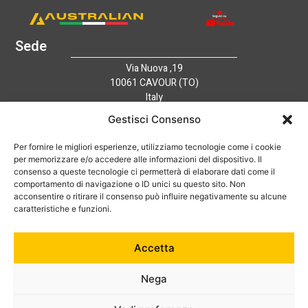
Sede
Via Nuova ,19
10061 CAVOUR (TO)
Italy
Link utili
Gestisci Consenso
Home
Azienda
Per fornire le migliori esperienze, utilizziamo tecnologie come i cookie
per memorizzare e/o accedere alle informazioni del dispositivo. Il
Catalogo
consenso a queste tecnologie ci permetterà di elaborare dati come il
Tecnologia
comportamento di navigazione o ID unici su questo sito. Non
News
acconsentire o ritirare il consenso può influire negativamente su alcune
caratteristiche e funzioni.
Contatti
Hai bisogno di aiuto?
+39 0121 600752
Accetta
info@australian-srl.com
Nega