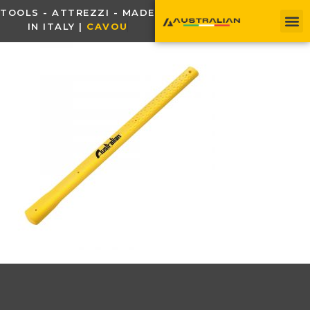
TOOLS - ATTREZZI - MADE
IN ITALY |
C
A
V
O
U