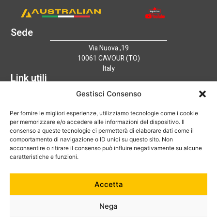
Sede
Via Nuova ,19
10061 CAVOUR (TO)
Italy
Link utili
Home
Gestisci Consenso
Azienda
Per fornire le migliori esperienze, utilizziamo tecnologie come i cookie
Catalogo
per memorizzare e/o accedere alle informazioni del dispositivo. Il
Tecnologia
consenso a queste tecnologie ci permetterà di elaborare dati come il
News
comportamento di navigazione o ID unici su questo sito. Non
Contatti
acconsentire o ritirare il consenso può influire negativamente su alcune
Hai bisogno di aiuto?
caratteristiche e funzioni.
+39 0121 600752
Accetta
info@australian-srl.com
Nega