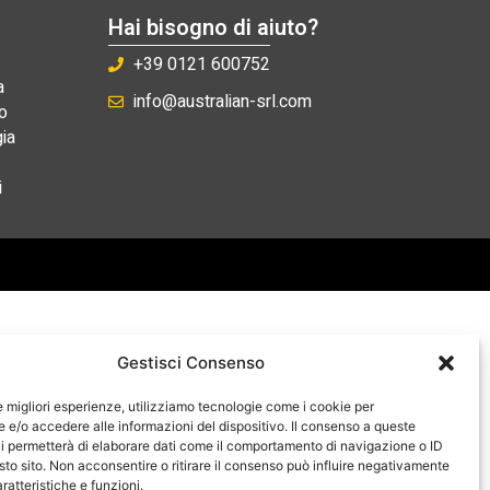
Hai bisogno di aiuto?
+39 0121 600752
a
info@australian-srl.com
o
ia
i
Gestisci Consenso
le migliori esperienze, utilizziamo tecnologie come i cookie per
e/o accedere alle informazioni del dispositivo. Il consenso a queste
i permetterà di elaborare dati come il comportamento di navigazione o ID
sto sito. Non acconsentire o ritirare il consenso può influire negativamente
ratteristiche e funzioni.