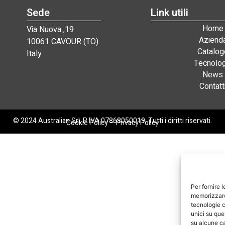
Sede
Link utili
Home
Via Nuova ,19
Aziend
10061 CAVOUR (TO)
Catalog
Italy
Tecnolog
News
Contatt
© 2024 Australian Srl. P. IVA 07868050019. Tutti i diritti riservati.
Cookie Policy
–
Privacy Policy
Per fornire 
memorizzare 
tecnologie c
unici su que
su alcune ca