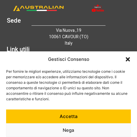
Sede
Via Nuova ,19
10061 CAVOUR (TO)
Italy
Link utili
Home
Gestisci Consenso
Azienda
Per fornire le migliori esperienze, utilizziamo tecnologie come i cookie
Catalogo
per memorizzare e/o accedere alle informazioni del dispositivo. Il
Tecnologia
consenso a queste tecnologie ci permetterà di elaborare dati come il
News
comportamento di navigazione o ID unici su questo sito. Non
Contatti
acconsentire o ritirare il consenso può influire negativamente su alcune
Hai bisogno di aiuto?
caratteristiche e funzioni.
+39 0121 600752
Accetta
info@australian-srl.com
Nega