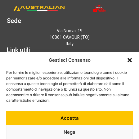
Sede
Via Nuova ,19
10061 CAVOUR (TO)
Italy
Link utili
Home
Gestisci Consenso
Azienda
Per fornire le migliori esperienze, utilizziamo tecnologie come i cookie
Catalogo
per memorizzare e/o accedere alle informazioni del dispositivo. Il
Tecnologia
consenso a queste tecnologie ci permetterà di elaborare dati come il
News
comportamento di navigazione o ID unici su questo sito. Non
Contatti
acconsentire o ritirare il consenso può influire negativamente su alcune
Hai bisogno di aiuto?
caratteristiche e funzioni.
+39 0121 600752
Accetta
info@australian-srl.com
Nega