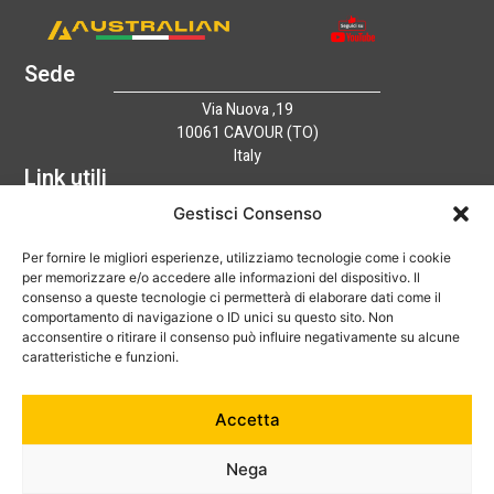
Sede
Via Nuova ,19
10061 CAVOUR (TO)
Italy
Link utili
Home
Gestisci Consenso
Azienda
Per fornire le migliori esperienze, utilizziamo tecnologie come i cookie
Catalogo
per memorizzare e/o accedere alle informazioni del dispositivo. Il
Tecnologia
consenso a queste tecnologie ci permetterà di elaborare dati come il
News
comportamento di navigazione o ID unici su questo sito. Non
Contatti
acconsentire o ritirare il consenso può influire negativamente su alcune
Hai bisogno di aiuto?
caratteristiche e funzioni.
+39 0121 600752
Accetta
info@australian-srl.com
Nega