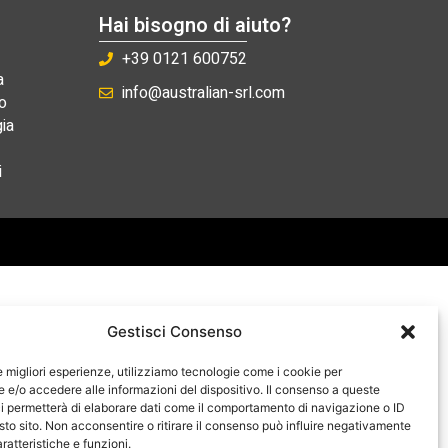
Hai bisogno di aiuto?
+39 0121 600752
a
info@australian-srl.com
o
ia
i
Gestisci Consenso
le migliori esperienze, utilizziamo tecnologie come i cookie per
e/o accedere alle informazioni del dispositivo. Il consenso a queste
i permetterà di elaborare dati come il comportamento di navigazione o ID
sto sito. Non acconsentire o ritirare il consenso può influire negativamente
ratteristiche e funzioni.