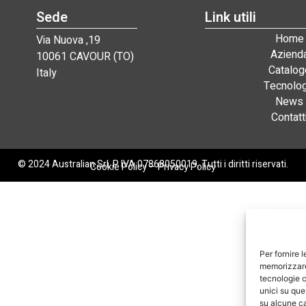
Sede
Link utili
Home
Via Nuova ,19
Aziend
10061 CAVOUR (TO)
Catalog
Italy
Tecnolog
News
Contatt
© 2024 Australian Srl. P. IVA 07868050019. Tutti i diritti riservati.
Cookie Policy
–
Privacy Policy
Per fornire 
memorizzare 
tecnologie c
unici su que
su alcune ca