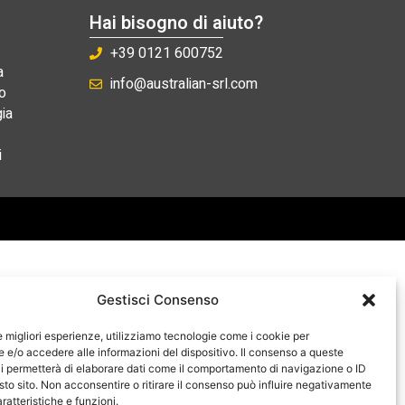
Hai bisogno di aiuto?
+39 0121 600752
a
info@australian-srl.com
o
ia
i
Gestisci Consenso
le migliori esperienze, utilizziamo tecnologie come i cookie per
e/o accedere alle informazioni del dispositivo. Il consenso a queste
i permetterà di elaborare dati come il comportamento di navigazione o ID
sto sito. Non acconsentire o ritirare il consenso può influire negativamente
ratteristiche e funzioni.