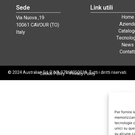
Sede
Link utili
Home
Via Nuova ,19
Aziend
10061 CAVOUR (TO)
Catalog
Italy
Tecnolog
News
Contatt
© 2024 Australian Srl. P. IVA 07868050019. Tutti i diritti riservati.
Cookie Policy
–
Privacy Policy
Per fornire 
memorizzare 
tecnologie c
unici su que
su alcune ca