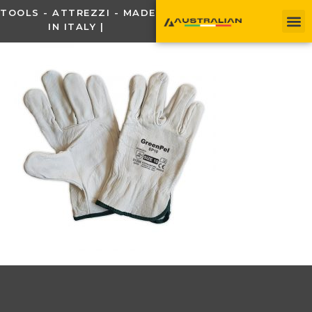
TOOLS - ATTREZZI - MADE
IN ITALY |