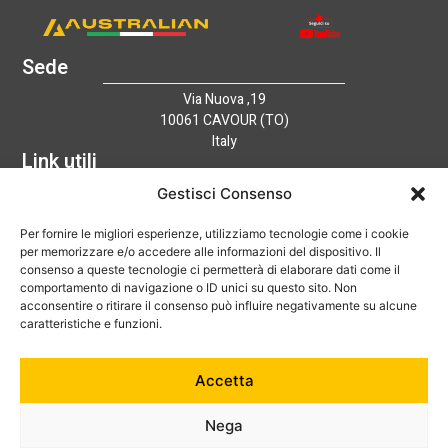
Sede
Via Nuova ,19
10061 CAVOUR (TO)
Italy
Link utili
Home
Gestisci Consenso
Azienda
Per fornire le migliori esperienze, utilizziamo tecnologie come i cookie
Catalogo
per memorizzare e/o accedere alle informazioni del dispositivo. Il
Tecnologia
consenso a queste tecnologie ci permetterà di elaborare dati come il
News
comportamento di navigazione o ID unici su questo sito. Non
Contatti
acconsentire o ritirare il consenso può influire negativamente su alcune
Hai bisogno di aiuto?
caratteristiche e funzioni.
+39 0121 600752
Accetta
info@australian-srl.com
Nega