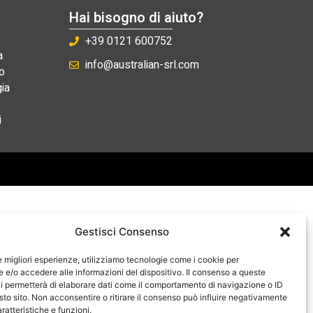
Hai bisogno di aiuto?
+39 0121 600752
a
info@australian-srl.com
o
ia
i
Gestisci Consenso
le migliori esperienze, utilizziamo tecnologie come i cookie per
e/o accedere alle informazioni del dispositivo. Il consenso a queste
i permetterà di elaborare dati come il comportamento di navigazione o ID
sto sito. Non acconsentire o ritirare il consenso può influire negativamente
ratteristiche e funzioni.