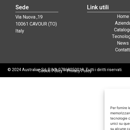
Sede
Link utili
Home
Via Nuova ,19
Aziend
10061 CAVOUR (TO)
Catalog
Italy
Tecnolog
News
Contatt
© 2024 Australian Srl. P. IVA 07868050019. Tutti i diritti riservati.
Cookie Policy
–
Privacy Policy
Per fornire 
memorizzare 
tecnologie c
unici su que
su alcune ca