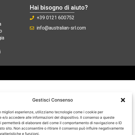
Hai bisogno di aiuto?
+39 0121 600752
a
info@australian-srl.com
o
ia
i
Gestisci Consenso
le migliori esperienze, utilizziamo tecnologie come i cookie per
e/o accedere alle informazioni del dispositivo. Il consenso a queste
i permetterà di elaborare dati come il comportamento di navigazione o ID
sto sito. Non acconsentire o ritirare il consenso può influire negativamente
ratteristiche e funzioni.