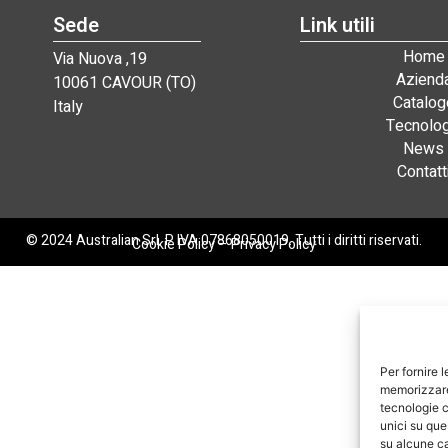
Sede
Link utili
Home
Via Nuova ,19
Aziend
10061 CAVOUR (TO)
Catalog
Italy
Tecnolog
News
Contatt
© 2024 Australian Srl. P. IVA 07868050019. Tutti i diritti riservati.
Cookie Policy
–
Privacy Policy
Per fornire 
memorizzare 
tecnologie c
unici su que
su alcune ca