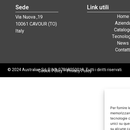
Sede
Link utili
Home
Via Nuova ,19
Aziend
10061 CAVOUR (TO)
Catalog
Italy
Tecnolog
News
Contatt
© 2024 Australian Srl. P. IVA 07868050019. Tutti i diritti riservati.
Cookie Policy
–
Privacy Policy
Per fornire 
memorizzare 
tecnologie c
unici su que
su alcune ca