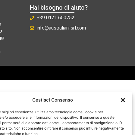
Hai bisogno di aiuto?
+39 0121 600752
a
info@australian-srl.com
o
ia
i
Gestisci Consenso
le migliori esperienze, utilizziamo tecnologie come i cookie per
e/o accedere alle informazioni del dispositivo. Il consenso a queste
i permetterà di elaborare dati come il comportamento di navigazione o ID
sto sito. Non acconsentire o ritirare il consenso può influire negativamente
ratteristiche e funzioni.