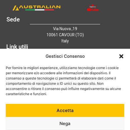
Sede
Via Nuova ,19
10061 CAVOUR (TO)
Italy
Link utili
Home
Gestisci Consenso
Azienda
Per fornire le migliori esperienze, utilizziamo tecnologie come i cookie
Catalogo
per memorizzare e/o accedere alle informazioni del dispositivo. Il
Tecnologia
consenso a queste tecnologie ci permetterà di elaborare dati come il
News
comportamento di navigazione o ID unici su questo sito. Non
Contatti
acconsentire o ritirare il consenso può influire negativamente su alcune
Hai bisogno di aiuto?
caratteristiche e funzioni.
+39 0121 600752
Accetta
info@australian-srl.com
Nega