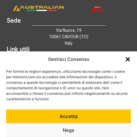
Sede
Via Nuova ,19
10061 CAVOUR (TO)
Italy
Link utili
Home
Gestisci Consenso
Azienda
Per fornire le migliori esperienze, utilizziamo tecnologie come i cookie
Catalogo
per memorizzare e/o accedere alle informazioni del dispositivo. Il
Tecnologia
consenso a queste tecnologie ci permetterà di elaborare dati come il
News
comportamento di navigazione o ID unici su questo sito. Non
Contatti
acconsentire o ritirare il consenso può influire negativamente su alcune
Hai bisogno di aiuto?
caratteristiche e funzioni.
+39 0121 600752
Accetta
info@australian-srl.com
Nega