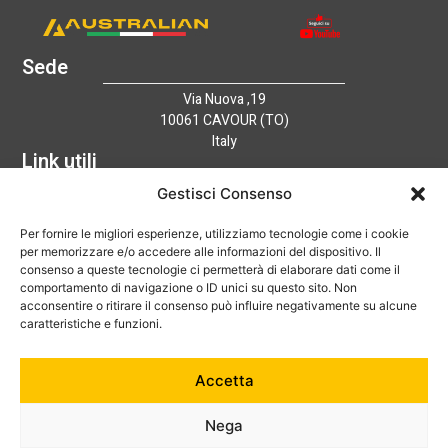
Sede
Via Nuova ,19
10061 CAVOUR (TO)
Italy
Link utili
Home
Gestisci Consenso
Azienda
Per fornire le migliori esperienze, utilizziamo tecnologie come i cookie
Catalogo
per memorizzare e/o accedere alle informazioni del dispositivo. Il
Tecnologia
consenso a queste tecnologie ci permetterà di elaborare dati come il
News
comportamento di navigazione o ID unici su questo sito. Non
Contatti
acconsentire o ritirare il consenso può influire negativamente su alcune
Hai bisogno di aiuto?
caratteristiche e funzioni.
+39 0121 600752
Accetta
info@australian-srl.com
Nega