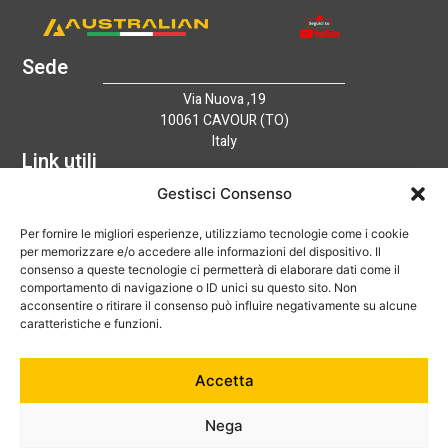
Sede
Via Nuova ,19
10061 CAVOUR (TO)
Italy
Link utili
Home
Gestisci Consenso
Azienda
Per fornire le migliori esperienze, utilizziamo tecnologie come i cookie
Catalogo
per memorizzare e/o accedere alle informazioni del dispositivo. Il
Tecnologia
consenso a queste tecnologie ci permetterà di elaborare dati come il
News
comportamento di navigazione o ID unici su questo sito. Non
Contatti
acconsentire o ritirare il consenso può influire negativamente su alcune
Hai bisogno di aiuto?
caratteristiche e funzioni.
+39 0121 600752
Accetta
info@australian-srl.com
Nega