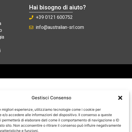
Hai bisogno di aiuto?
+39 0121 600752
a
info@australian-srl.com
o
ia
i
Gestisci Consenso
le migliori esperienze, utilizziamo tecnologie come i cookie per
e/o accedere alle informazioni del dispositivo. Il consenso a queste
i permetterà di elaborare dati come il comportamento di navigazione o ID
sto sito. Non acconsentire o ritirare il consenso può influire negativamente
ratteristiche e funzioni.