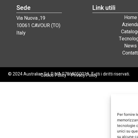
Sede
Link utili
Home
Via Nuova ,19
Aziend
10061 CAVOUR (TO)
Catalog
Italy
Tecnolog
News
Contatt
© 2024 Australian Srl. P. IVA 07868050019. Tutti i diritti riservati.
Cookie Policy
–
Privacy Policy
Per fornire 
memorizzare 
tecnologie c
unici su que
su alcune ca