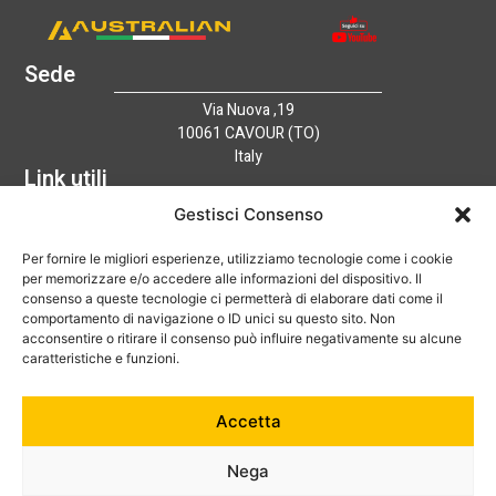
Sede
Via Nuova ,19
10061 CAVOUR (TO)
Italy
Link utili
Home
Gestisci Consenso
Azienda
Per fornire le migliori esperienze, utilizziamo tecnologie come i cookie
Catalogo
per memorizzare e/o accedere alle informazioni del dispositivo. Il
Tecnologia
consenso a queste tecnologie ci permetterà di elaborare dati come il
News
comportamento di navigazione o ID unici su questo sito. Non
Contatti
acconsentire o ritirare il consenso può influire negativamente su alcune
Hai bisogno di aiuto?
caratteristiche e funzioni.
+39 0121 600752
Accetta
info@australian-srl.com
Nega