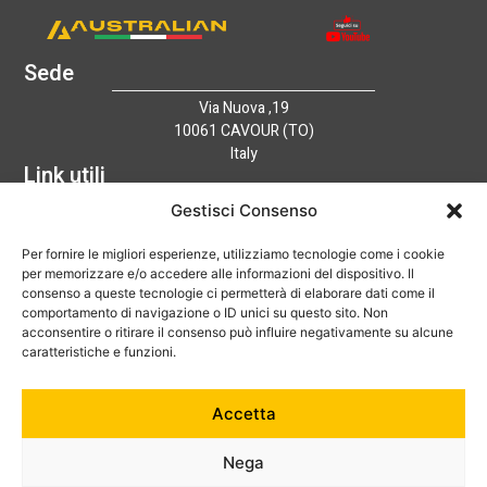
Sede
Via Nuova ,19
10061 CAVOUR (TO)
Italy
Link utili
Home
Gestisci Consenso
Azienda
Per fornire le migliori esperienze, utilizziamo tecnologie come i cookie
Catalogo
per memorizzare e/o accedere alle informazioni del dispositivo. Il
Tecnologia
consenso a queste tecnologie ci permetterà di elaborare dati come il
News
comportamento di navigazione o ID unici su questo sito. Non
Contatti
acconsentire o ritirare il consenso può influire negativamente su alcune
Hai bisogno di aiuto?
caratteristiche e funzioni.
+39 0121 600752
Accetta
info@australian-srl.com
Nega