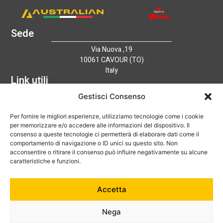
Sede
Via Nuova ,19
10061 CAVOUR (TO)
Italy
Link utili
Home
Gestisci Consenso
Azienda
Per fornire le migliori esperienze, utilizziamo tecnologie come i cookie
Catalogo
per memorizzare e/o accedere alle informazioni del dispositivo. Il
Tecnologia
consenso a queste tecnologie ci permetterà di elaborare dati come il
News
comportamento di navigazione o ID unici su questo sito. Non
Contatti
acconsentire o ritirare il consenso può influire negativamente su alcune
Hai bisogno di aiuto?
caratteristiche e funzioni.
+39 0121 600752
Accetta
info@australian-srl.com
Nega