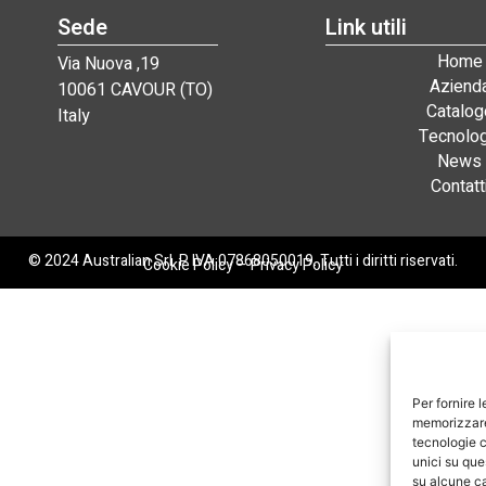
Sede
Link utili
Home
Via Nuova ,19
Aziend
10061 CAVOUR (TO)
Catalog
Italy
Tecnolog
News
Contatt
© 2024 Australian Srl. P. IVA 07868050019. Tutti i diritti riservati.
Cookie Policy
–
Privacy Policy
Per fornire 
memorizzare 
tecnologie c
unici su que
su alcune ca