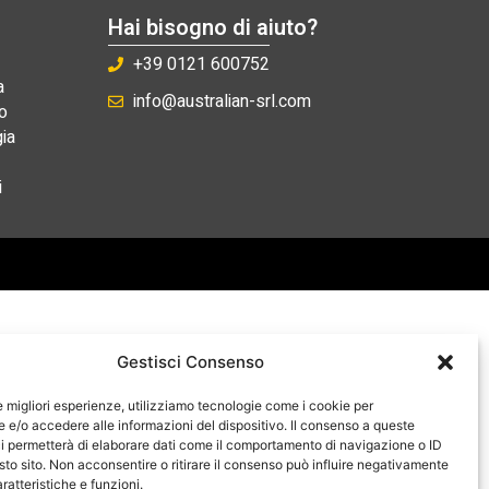
Hai bisogno di aiuto?
+39 0121 600752
a
info@australian-srl.com
o
ia
i
Gestisci Consenso
le migliori esperienze, utilizziamo tecnologie come i cookie per
e/o accedere alle informazioni del dispositivo. Il consenso a queste
i permetterà di elaborare dati come il comportamento di navigazione o ID
sto sito. Non acconsentire o ritirare il consenso può influire negativamente
ratteristiche e funzioni.