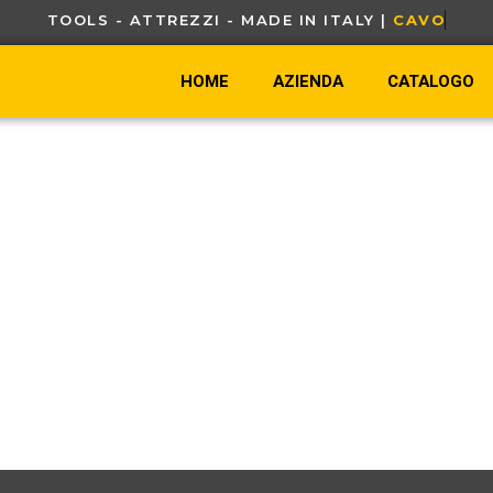
TOOLS - ATTREZZI - MADE IN ITALY |
C
A
V
O
U
HOME
AZIENDA
CATALOGO