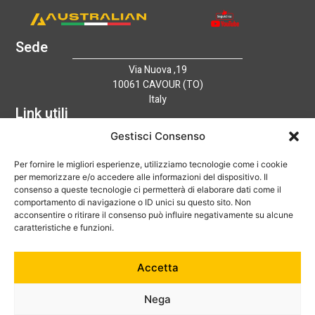
Sede
Via Nuova ,19
10061 CAVOUR (TO)
Italy
Link utili
Home
Gestisci Consenso
Azienda
Per fornire le migliori esperienze, utilizziamo tecnologie come i cookie
Catalogo
per memorizzare e/o accedere alle informazioni del dispositivo. Il
Tecnologia
consenso a queste tecnologie ci permetterà di elaborare dati come il
News
comportamento di navigazione o ID unici su questo sito. Non
Contatti
acconsentire o ritirare il consenso può influire negativamente su alcune
Hai bisogno di aiuto?
caratteristiche e funzioni.
+39 0121 600752
Accetta
info@australian-srl.com
Nega