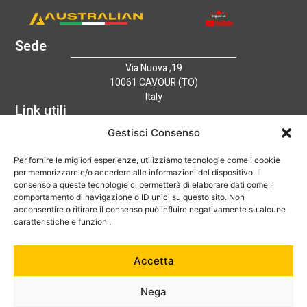
Sede
Via Nuova ,19
10061 CAVOUR (TO)
Italy
Link utili
Home
Gestisci Consenso
Azienda
Per fornire le migliori esperienze, utilizziamo tecnologie come i cookie
Catalogo
per memorizzare e/o accedere alle informazioni del dispositivo. Il
Tecnologia
consenso a queste tecnologie ci permetterà di elaborare dati come il
News
comportamento di navigazione o ID unici su questo sito. Non
Contatti
acconsentire o ritirare il consenso può influire negativamente su alcune
Hai bisogno di aiuto?
caratteristiche e funzioni.
+39 0121 600752
Accetta
info@australian-srl.com
Nega