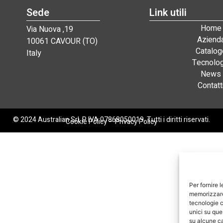
Sede
Link utili
Home
Via Nuova ,19
Aziend
10061 CAVOUR (TO)
Catalog
Italy
Tecnolog
News
Contatt
© 2024 Australian Srl. P. IVA 07868050019. Tutti i diritti riservati.
Cookie Policy
–
Privacy Policy
Per fornire 
memorizzare 
tecnologie c
unici su que
su alcune ca