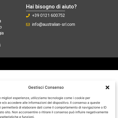
Hai bisogno di aiuto?
+39 0121 600752
a
info@australian-srl.com
o
ia
i
Gestisci Consenso
le migliori esperienze, utilizziamo tecnologie come i cookie per
e/o accedere alle informazioni del dispositivo. Il consenso a queste
i permetterà di elaborare dati come il comportamento di navigazione o ID
sto sito. Non acconsentire o ritirare il consenso può influire negativamente
ratteristiche e funzioni.