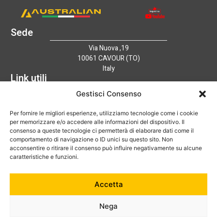
Sede
Via Nuova ,19
10061 CAVOUR (TO)
Italy
Link utili
Home
Gestisci Consenso
Azienda
Per fornire le migliori esperienze, utilizziamo tecnologie come i cookie
Catalogo
per memorizzare e/o accedere alle informazioni del dispositivo. Il
Tecnologia
consenso a queste tecnologie ci permetterà di elaborare dati come il
News
comportamento di navigazione o ID unici su questo sito. Non
Contatti
acconsentire o ritirare il consenso può influire negativamente su alcune
Hai bisogno di aiuto?
caratteristiche e funzioni.
+39 0121 600752
Accetta
info@australian-srl.com
Nega