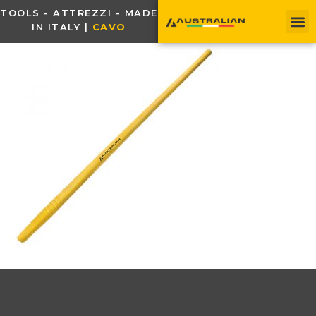
TOOLS - ATTREZZI - MADE
IN ITALY |
C
A
V
O