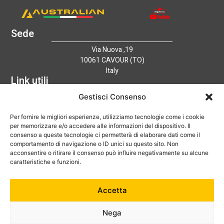
Sede
Via Nuova ,19
10061 CAVOUR (TO)
Italy
Link utili
Home
Gestisci Consenso
Azienda
Per fornire le migliori esperienze, utilizziamo tecnologie come i cookie
Catalogo
per memorizzare e/o accedere alle informazioni del dispositivo. Il
Tecnologia
consenso a queste tecnologie ci permetterà di elaborare dati come il
News
comportamento di navigazione o ID unici su questo sito. Non
Contatti
acconsentire o ritirare il consenso può influire negativamente su alcune
Hai bisogno di aiuto?
caratteristiche e funzioni.
+39 0121 600752
Accetta
info@australian-srl.com
Nega