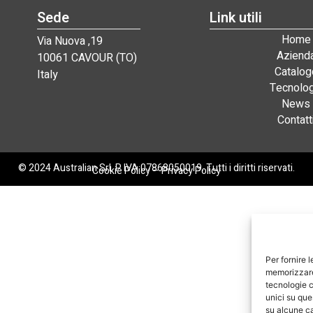
Sede
Link utili
Home
Via Nuova ,19
Aziend
10061 CAVOUR (TO)
Catalog
Italy
Tecnolog
News
Contatt
© 2024 Australian Srl. P. IVA 07868050019. Tutti i diritti riservati.
Cookie Policy
–
Privacy Policy
Per fornire 
memorizzare 
tecnologie c
unici su que
su alcune ca