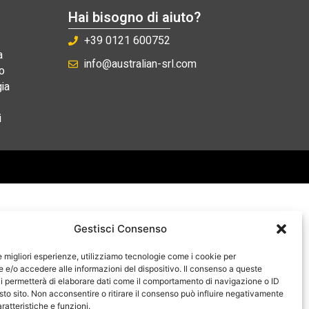
Hai bisogno di aiuto?
+39 0121 600752
a
info@australian-srl.com
o
ia
i
Gestisci Consenso
le migliori esperienze, utilizziamo tecnologie come i cookie per
e/o accedere alle informazioni del dispositivo. Il consenso a queste
i permetterà di elaborare dati come il comportamento di navigazione o ID
sto sito. Non acconsentire o ritirare il consenso può influire negativamente
ratteristiche e funzioni.