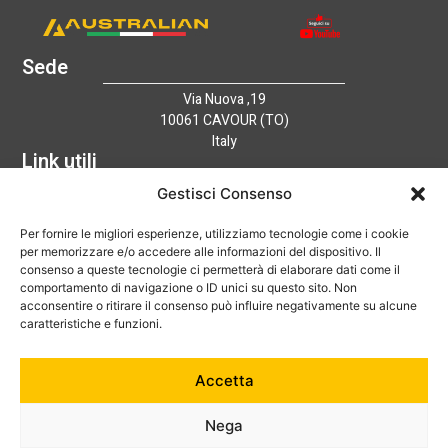
Sede
Via Nuova ,19
10061 CAVOUR (TO)
Italy
Link utili
Home
Gestisci Consenso
Azienda
Per fornire le migliori esperienze, utilizziamo tecnologie come i cookie
Catalogo
per memorizzare e/o accedere alle informazioni del dispositivo. Il
Tecnologia
consenso a queste tecnologie ci permetterà di elaborare dati come il
News
comportamento di navigazione o ID unici su questo sito. Non
Contatti
acconsentire o ritirare il consenso può influire negativamente su alcune
Hai bisogno di aiuto?
caratteristiche e funzioni.
+39 0121 600752
Accetta
info@australian-srl.com
Nega