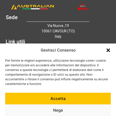
Sede
Via Nuova ,19
10061 CAVOUR (TO)
Italy
Link utili
Home
Gestisci Consenso
Azienda
Per fornire le migliori esperienze, utilizziamo tecnologie come i cookie
Catalogo
per memorizzare e/o accedere alle informazioni del dispositivo. Il
Tecnologia
consenso a queste tecnologie ci permetterà di elaborare dati come il
News
comportamento di navigazione o ID unici su questo sito. Non
Contatti
acconsentire o ritirare il consenso può influire negativamente su alcune
Hai bisogno di aiuto?
caratteristiche e funzioni.
+39 0121 600752
Accetta
info@australian-srl.com
Nega