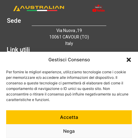
Sede
Via Nuova ,19
10061 CAVOUR (TO)
Italy
Link utili
Home
Gestisci Consenso
Azienda
Per fornire le migliori esperienze, utilizziamo tecnologie come i cookie
Catalogo
per memorizzare e/o accedere alle informazioni del dispositivo. Il
Tecnologia
consenso a queste tecnologie ci permetterà di elaborare dati come il
News
comportamento di navigazione o ID unici su questo sito. Non
Contatti
acconsentire o ritirare il consenso può influire negativamente su alcune
Hai bisogno di aiuto?
caratteristiche e funzioni.
+39 0121 600752
Accetta
info@australian-srl.com
Nega