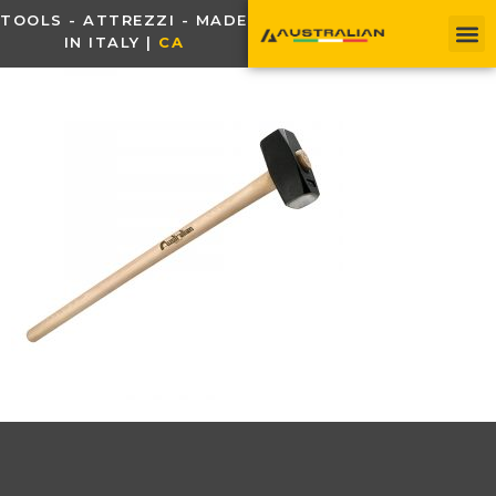
TOOLS - ATTREZZI - MADE
IN ITALY |
C
A
V