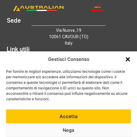
Sede
Via Nuova ,19
10061 CAVOUR (TO)
Italy
Link utili
Home
Gestisci Consenso
Azienda
Per fornire le migliori esperienze, utilizziamo tecnologie come i cookie
Catalogo
per memorizzare e/o accedere alle informazioni del dispositivo. Il
Tecnologia
consenso a queste tecnologie ci permetterà di elaborare dati come il
News
comportamento di navigazione o ID unici su questo sito. Non
Contatti
acconsentire o ritirare il consenso può influire negativamente su alcune
Hai bisogno di aiuto?
caratteristiche e funzioni.
+39 0121 600752
Accetta
info@australian-srl.com
Nega