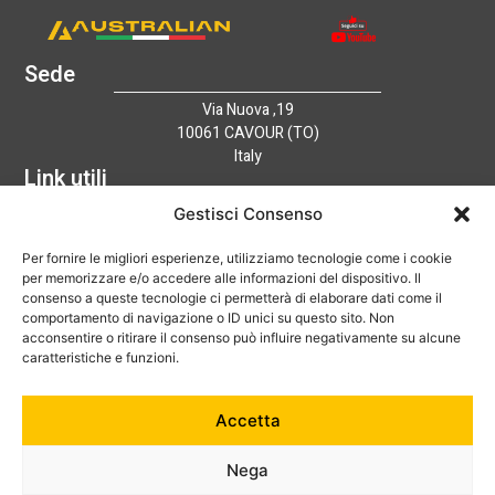
Sede
Via Nuova ,19
10061 CAVOUR (TO)
Italy
Link utili
Home
Gestisci Consenso
Azienda
Per fornire le migliori esperienze, utilizziamo tecnologie come i cookie
Catalogo
per memorizzare e/o accedere alle informazioni del dispositivo. Il
Tecnologia
consenso a queste tecnologie ci permetterà di elaborare dati come il
News
comportamento di navigazione o ID unici su questo sito. Non
Contatti
acconsentire o ritirare il consenso può influire negativamente su alcune
Hai bisogno di aiuto?
caratteristiche e funzioni.
+39 0121 600752
Accetta
info@australian-srl.com
Nega