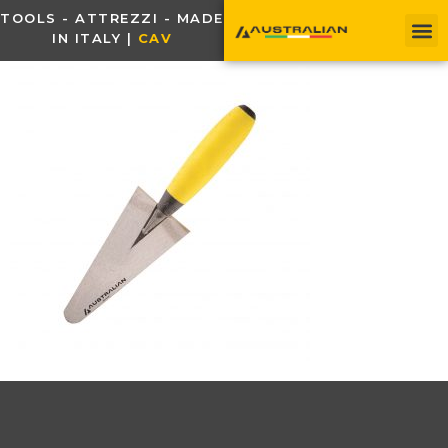
TOOLS - ATTREZZI - MADE
IN ITALY |
C
A
V