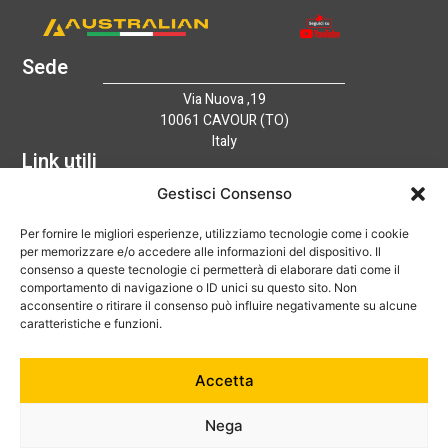
Sede
Via Nuova ,19
10061 CAVOUR (TO)
Italy
Link utili
Home
Gestisci Consenso
Azienda
Per fornire le migliori esperienze, utilizziamo tecnologie come i cookie
Catalogo
per memorizzare e/o accedere alle informazioni del dispositivo. Il
Tecnologia
consenso a queste tecnologie ci permetterà di elaborare dati come il
News
comportamento di navigazione o ID unici su questo sito. Non
Contatti
acconsentire o ritirare il consenso può influire negativamente su alcune
Hai bisogno di aiuto?
caratteristiche e funzioni.
+39 0121 600752
Accetta
info@australian-srl.com
Nega