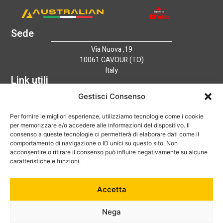
Sede
Via Nuova ,19
10061 CAVOUR (TO)
Italy
Link utili
Home
Gestisci Consenso
Azienda
Per fornire le migliori esperienze, utilizziamo tecnologie come i cookie
Catalogo
per memorizzare e/o accedere alle informazioni del dispositivo. Il
Tecnologia
consenso a queste tecnologie ci permetterà di elaborare dati come il
News
comportamento di navigazione o ID unici su questo sito. Non
Contatti
acconsentire o ritirare il consenso può influire negativamente su alcune
Hai bisogno di aiuto?
caratteristiche e funzioni.
+39 0121 600752
Accetta
info@australian-srl.com
Nega