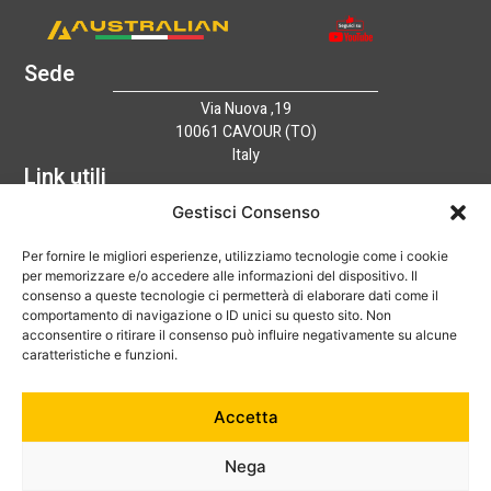
Sede
Via Nuova ,19
10061 CAVOUR (TO)
Italy
Link utili
Home
Gestisci Consenso
Azienda
Per fornire le migliori esperienze, utilizziamo tecnologie come i cookie
Catalogo
per memorizzare e/o accedere alle informazioni del dispositivo. Il
Tecnologia
consenso a queste tecnologie ci permetterà di elaborare dati come il
News
comportamento di navigazione o ID unici su questo sito. Non
Contatti
acconsentire o ritirare il consenso può influire negativamente su alcune
Hai bisogno di aiuto?
caratteristiche e funzioni.
+39 0121 600752
Accetta
info@australian-srl.com
Nega