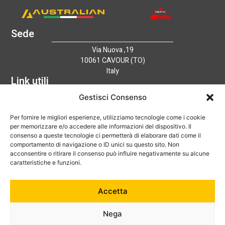
Sede
Via Nuova ,19
10061 CAVOUR (TO)
Italy
Link utili
Home
Gestisci Consenso
Azienda
Per fornire le migliori esperienze, utilizziamo tecnologie come i cookie
Catalogo
per memorizzare e/o accedere alle informazioni del dispositivo. Il
Tecnologia
consenso a queste tecnologie ci permetterà di elaborare dati come il
News
comportamento di navigazione o ID unici su questo sito. Non
Contatti
acconsentire o ritirare il consenso può influire negativamente su alcune
Hai bisogno di aiuto?
caratteristiche e funzioni.
+39 0121 600752
Accetta
info@australian-srl.com
Nega