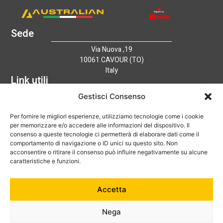
Sede
Via Nuova ,19
10061 CAVOUR (TO)
Italy
Link utili
Home
Gestisci Consenso
Azienda
Per fornire le migliori esperienze, utilizziamo tecnologie come i cookie
Catalogo
per memorizzare e/o accedere alle informazioni del dispositivo. Il
Tecnologia
consenso a queste tecnologie ci permetterà di elaborare dati come il
News
comportamento di navigazione o ID unici su questo sito. Non
Contatti
acconsentire o ritirare il consenso può influire negativamente su alcune
Hai bisogno di aiuto?
caratteristiche e funzioni.
+39 0121 600752
Accetta
info@australian-srl.com
Nega