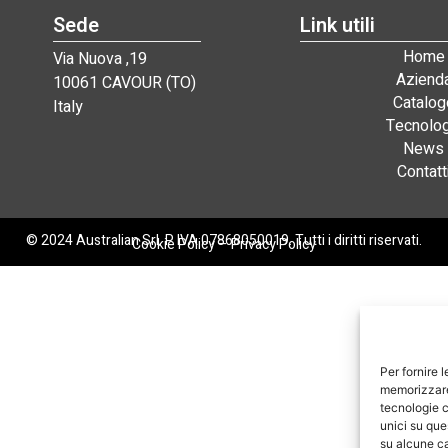
Sede
Link utili
Home
Via Nuova ,19
Aziend
10061 CAVOUR (TO)
Catalog
Italy
Tecnolog
News
Contatt
© 2024 Australian Srl. P. IVA 07868050019. Tutti i diritti riservati.
Cookie Policy
–
Privacy Policy
Per fornire 
memorizzare 
tecnologie c
unici su que
su alcune ca