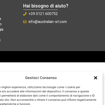
Hai bisogno di aiuto?
+39 0121 600752
a
info@australian-srl.com
o
ia
i
Gestisci Consenso
le migliori esperienze, utilizziamo tecnologie come i cookie per
e/o accedere alle informazioni del dispositivo. Il consenso a queste
i permetterà di elaborare dati come il comportamento di navigazione o ID
sto sito. Non acconsentire o ritirare il consenso può influire negativamente
ratteristiche e funzioni.