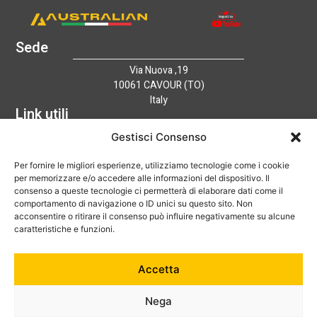
Sede
Via Nuova ,19
10061 CAVOUR (TO)
Italy
Link utili
Home
Gestisci Consenso
Azienda
Per fornire le migliori esperienze, utilizziamo tecnologie come i cookie
Catalogo
per memorizzare e/o accedere alle informazioni del dispositivo. Il
Tecnologia
consenso a queste tecnologie ci permetterà di elaborare dati come il
News
comportamento di navigazione o ID unici su questo sito. Non
Contatti
acconsentire o ritirare il consenso può influire negativamente su alcune
Hai bisogno di aiuto?
caratteristiche e funzioni.
+39 0121 600752
Accetta
info@australian-srl.com
Nega