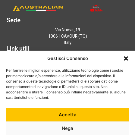
Sede
Via Nuova ,19
10061 CAVOUR (TO)
Italy
Link utili
Home
Gestisci Consenso
Azienda
Per fornire le migliori esperienze, utilizziamo tecnologie come i cookie
Catalogo
per memorizzare e/o accedere alle informazioni del dispositivo. Il
Tecnologia
consenso a queste tecnologie ci permetterà di elaborare dati come il
News
comportamento di navigazione o ID unici su questo sito. Non
Contatti
acconsentire o ritirare il consenso può influire negativamente su alcune
Hai bisogno di aiuto?
caratteristiche e funzioni.
+39 0121 600752
Accetta
info@australian-srl.com
Nega