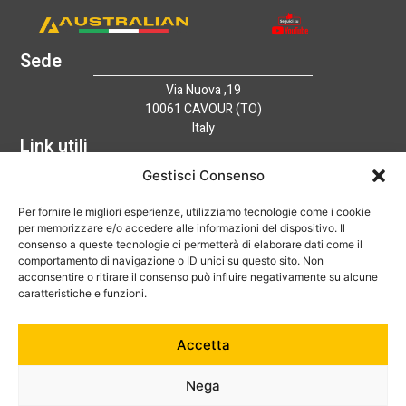
Sede
Via Nuova ,19
10061 CAVOUR (TO)
Italy
Link utili
Home
Gestisci Consenso
Azienda
Per fornire le migliori esperienze, utilizziamo tecnologie come i cookie
Catalogo
per memorizzare e/o accedere alle informazioni del dispositivo. Il
Tecnologia
consenso a queste tecnologie ci permetterà di elaborare dati come il
News
comportamento di navigazione o ID unici su questo sito. Non
Contatti
acconsentire o ritirare il consenso può influire negativamente su alcune
Hai bisogno di aiuto?
caratteristiche e funzioni.
+39 0121 600752
Accetta
info@australian-srl.com
Nega